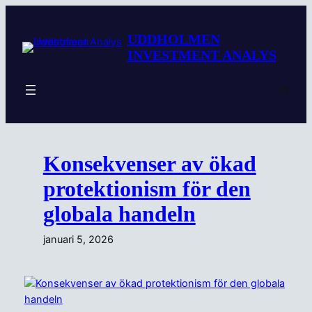
Hoppa
till
UDDHOLMEN
innehåll
INVESTMENT ANALYS
Insta
Konsekvenser av ökad
protektionism för den
globala handeln
januari 5, 2026