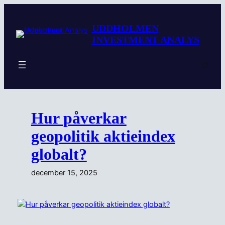
Hoppa
till
UDDHOLMEN
innehåll
INVESTMENT ANALYS
Insta
Hur påverkar
geopolitik aktieindex
globalt?
december 15, 2025